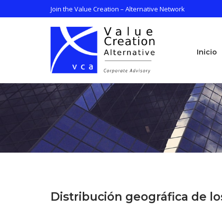
Saltar
Join the Value Creation – Alternative Network
al
contenido
Inicio
Inicio
Distribución geográfica de l