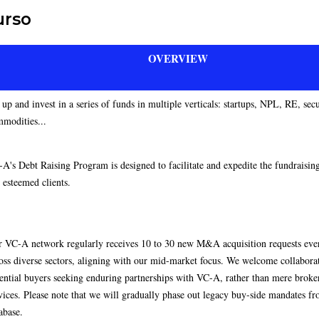
urso
OVERVIEW
 up and invest in a series of funds in multiple verticals: startups, NPL, RE, secu
modities...
A's Debt Raising Program is designed to facilitate and expedite the fundraisin
 esteemed clients.
 VC-A network regularly receives 10 to 30 new M&A acquisition requests ev
oss diverse sectors, aligning with our mid-market focus. We welcome collabora
ential buyers seeking enduring partnerships with VC-A, rather than mere broke
vices. Please note that we will gradually phase out legacy buy-side mandates f
abase.