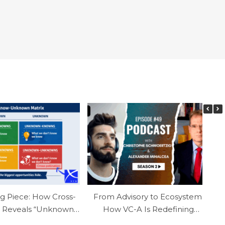
ng Piece: How Cross-
From Advisory to Ecosystem:
D
on Reveals “Unknown-
How VC-A Is Redefining
owns” Growth
Corporate Growth