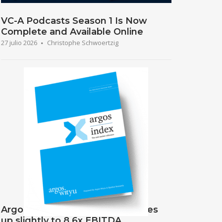
VC-A Podcasts Season 1 Is Now
Complete and Available Online
27 julio 2026
Christophe Schwoertzig
Abrir la entrada
Argos Index Q1 2026: index edges
up slightly to 8.6x EBITDA