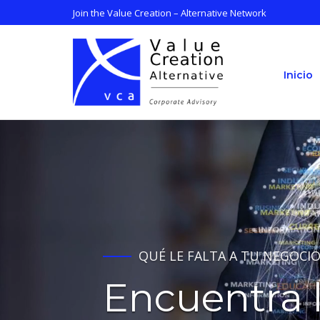
Saltar
Join the Value Creation – Alternative Network
al
contenido
Inicio
Inicio
QUÉ LE FALTA A TU NEGOCIO
Encuentra l