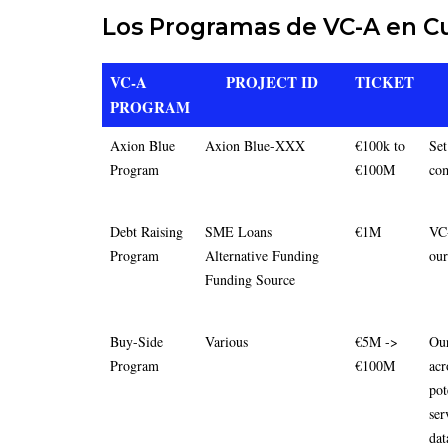
Los Programas de VC-A en C
VC-A
PROJECT ID
TICKET
PROGRAM
Axion Blue
Axion Blue-XXX
€100k to
Set
Program
€100M
com
Debt Raising
SME Loans
€1M
VC-
Program
Alternative Funding
our
Funding Source
Buy-Side
Various
€5M ->
Our
Program
€100M
acr
pot
ser
dat