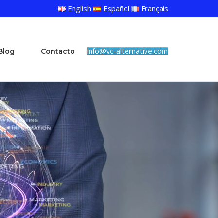
English
Español
Français
info@vc-alternative.com
Blog
Contacto