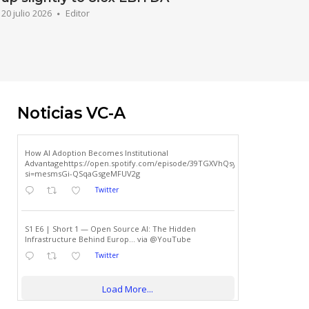
20 julio 2026
Editor
Noticias VC-A
How AI Adoption Becomes Institutional
Advantagehttps://open.spotify.com/episode/39TGXVhQsyh8mcvbU1DNYF?
si=mesmsGi-QSqaGsgeMFUV2g
Twitter
S1 E6 | Short 1 — Open Source AI: The Hidden
Infrastructure Behind Europ... via @YouTube
Twitter
riving Strategic Transformation
VC-A’s AI Adoption – Va
to Embrace AI
Proposition
Load More...