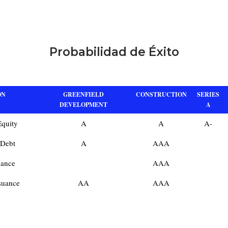
Probabilidad de Éxito
ON
GREENFIELD
CONSTRUCTION
SERIES
DEVELOPMENT
A
Equity
A
A
A-
 Debt
A
AAA
nance
AAA
suance
AA
AAA