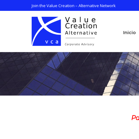
Saltar
Join the Value Creation – Alternative Network
al
contenido
Inicio
Inicio
Pa