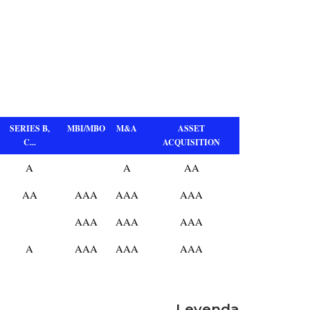
SERIES B,
MBI/MBO
M&A
ASSET
C...
ACQUISITION
A
A
AA
AA
AAA
AAA
AAA
AAA
AAA
AAA
A
AAA
AAA
AAA
Leyenda