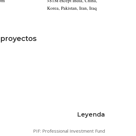
0m
>$1M except India, China,
Korea, Pakistan, Iran, Iraq
 proyectos
Leyenda
PIF: Professional Investment Fund