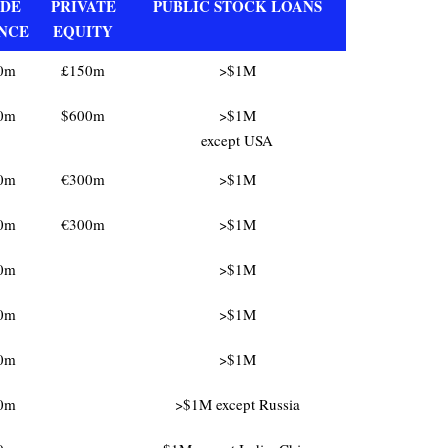
DE
PRIVATE
PUBLIC STOCK LOANS
NCE
EQUITY
0m
£150m
>$1M
0m
$600m
>$1M
except USA
0m
€300m
>$1M
0m
€300m
>$1M
0m
>$1M
0m
>$1M
0m
>$1M
0m
>$1M except Russia