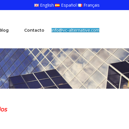
English
Español
Français
info@vc-alternative.com
Blog
Contacto
ios