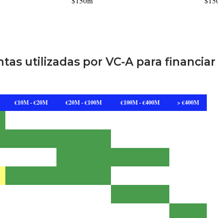
$150m
$15
tas utilizadas por VC-A para financiar
€10M - €20M
€20M - €100M
€100M - €400M
> €400M