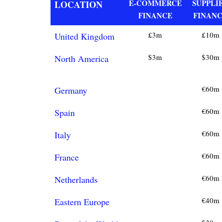
E-COMMERCE
SUPPLI
LOCATION
FINANCE
FINAN
£3m
£10m
United Kingdom
$3m
$30m
North America
€60m
Germany
€60m
Spain
€60m
Italy
€60m
France
€60m
Netherlands
€40m
Eastern Europe